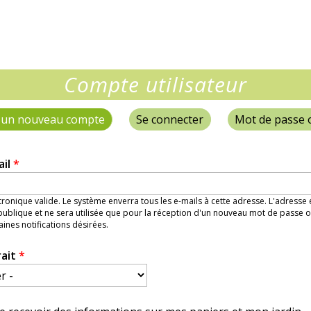
Compte utilisateur
 un nouveau compte
(onglet actif)
Se connecter
Mot de passe 
ail
*
ronique valide. Le système enverra tous les e-mails à cette adresse. L'adresse
ublique et ne sera utilisée que pour la réception d'un nouveau mot de passe o
aines notifications désirées.
rait
*