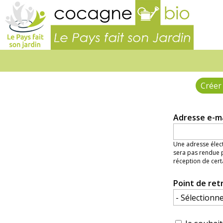
Le
Pays
fait
son
jardin
Créer
Onglets
principaux
Adresse e-m
Une adresse élect
sera pas rendue p
réception de cert
Point de ret