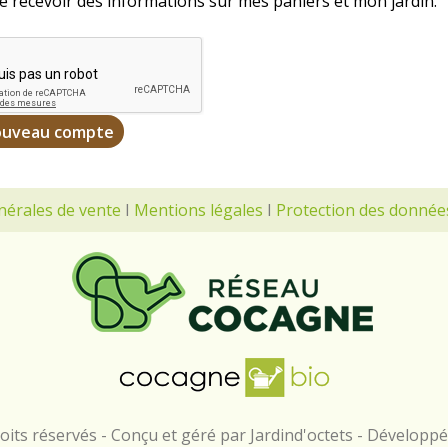
e recevoir des informations sur mes paniers et mon jardin.
nérales de vente
I
Mentions légales
I
Protection des donnée
its réservés - Conçu et géré par Jardind'octets - Développ