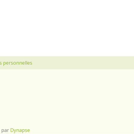
s personnelles
é par
Dynapse