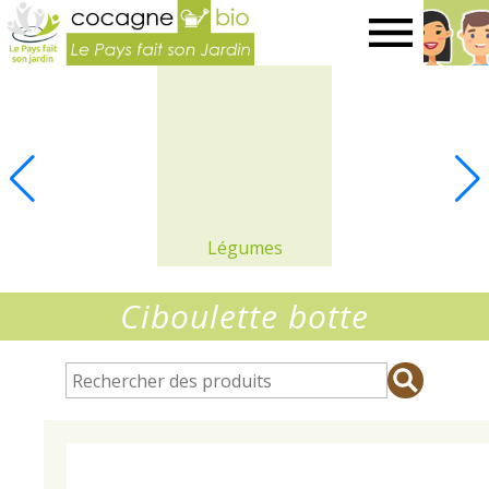
Le
Pays
fait
son
Légumes
jardin
Ciboulette botte