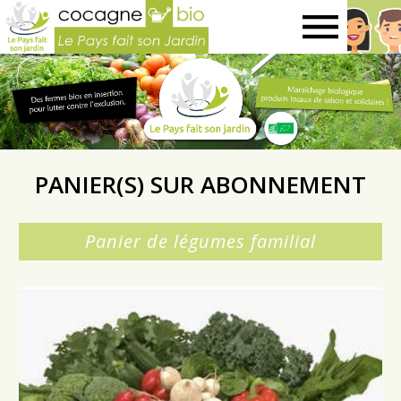
Le
Pays
fait
PANIER(S) SUR ABONNEMENT
son
Panier de légumes familial
jardin