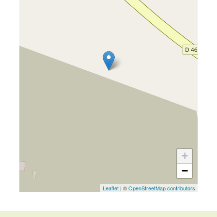
+
−
Leaflet
| ©
OpenStreetMap contributors