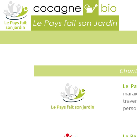
Le
Pays
fait
son
jardin
Chant
Le Pa
maraîc
trave
pers
Sit
Le Rel