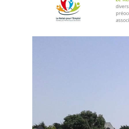
diver
préocc
associ