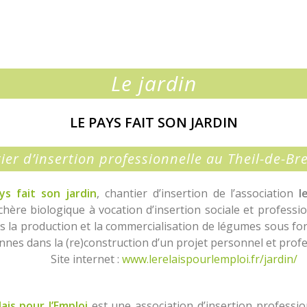
Le jardin
LE PAYS FAIT SON JARDIN
ier d’insertion professionnelle au Theil-de-Br
ys fait son jardin
, chantier d’insertion de l’association
l
hère biologique à vocation d’insertion sociale et professi
rs la production et la commercialisation de légumes sous f
onnes dans la (re)construction d’un proj
e internet :
www.lerelaispourlemploi.fr/jardin/
ais pour l’Emploi
est une association d’insertion profess