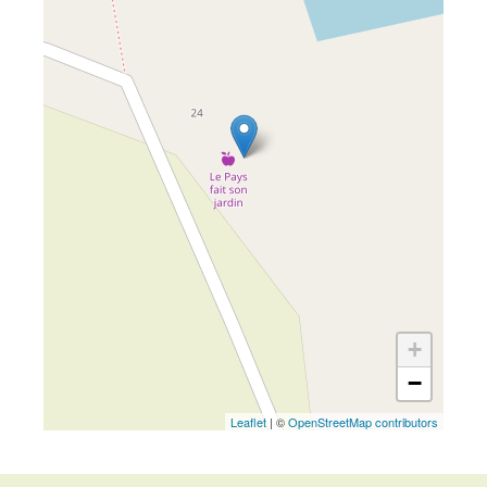
+
−
Leaflet
| ©
OpenStreetMap contributors