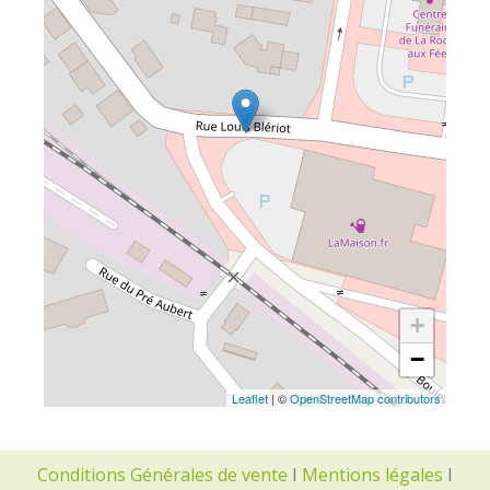
+
−
Leaflet
| ©
OpenStreetMap contributors
Conditions Générales de vente
I
Mentions légales
I