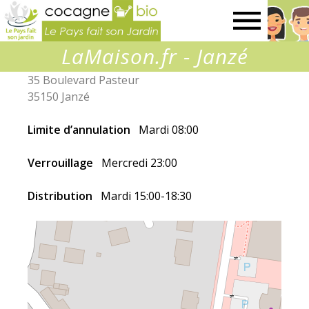
Le
LaMaison.fr - Janzé
Pays
35 Boulevard Pasteur
35150 Janzé
fait
Limite d’annulation
Mardi 08:00
son
Verrouillage
Mercredi 23:00
jardin
Distribution
Mardi 15:00-18:30