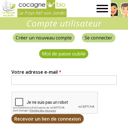
Le
Compte utilisateur
Pays
Créer un nouveau compte
Se connecter
Onglets
fait
principaux
Mot de passe oublié
(onglet actif)
son
Votre adresse e-mail
*
jardin